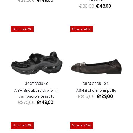
€270,00
€149,00
tessuto
Prezzo
Prezzo
€86,00
€43,00
di
di
Prezzo
Prezzo
listino
vendita
di
di
listino
vendita
Sconto 45%
Sconto 45%
36
37
38
39
40
36
37
38
39
40
41
ASH Sneakers slip-on in
ASH Ballerine in pelle
camoscio e tessuto
€235,00
€129,00
Prezzo
Prezzo
€270,00
€149,00
Prezzo
Prezzo
di
di
di
di
listino
vendita
listino
vendita
Sconto 45%
Sconto 45%