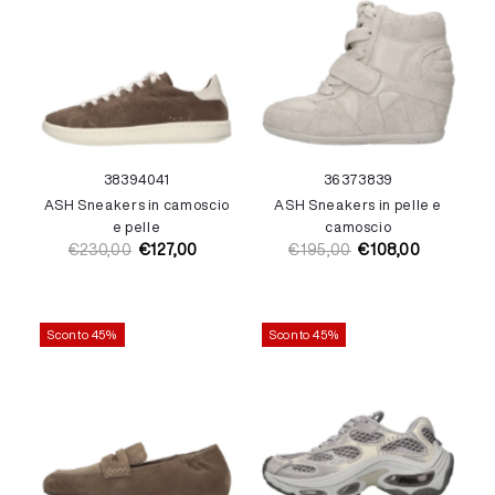
38
39
40
41
36
37
38
39
ASH Sneakers in camoscio
ASH Sneakers in pelle e
e pelle
camoscio
€230,00
€127,00
€195,00
€108,00
Prezzo
Prezzo
Prezzo
Prezzo
di
di
di
di
listino
vendita
listino
vendita
Sconto 45%
Sconto 45%