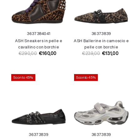
36
37
38
40
41
36
37
38
39
ASH Sneakers in pelle e
ASH Ballerine in camoscio e
cavallino con borchie
pelle con borchie
€290,00
€160,00
€239,00
€131,00
Prezzo
Prezzo
Prezzo
Prezzo
di
di
di
di
listino
vendita
listino
vendita
Sconto 45%
Sconto 45%
36
37
38
39
36
37
38
39