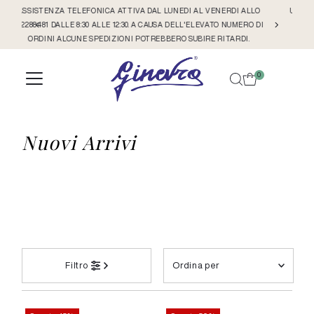
LLO
ULTERIORE 30% DI SCONTO SUI NUOVI ARRIVI GIA' APPLICATO A
Vai direttamente ai contenuti
O DI
CATALOGO
0
Nuovi Arrivi
Ordina
Filtro
per
In primo piano