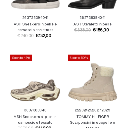
36
37
38
39
40
41
36
37
38
39
40
41
ASH Sneakers in pelle e
ASH Stivaletti in pelle
camoscio con strass
€338,00
€186,00
Prezzo
Prezzo
€240,00
€132,00
Prezzo
Prezzo
di
di
di
di
listino
vendita
listino
vendita
Sconto 45%
Sconto 50%
36
37
38
39
40
22
23
24
25
26
27
28
29
ASH Sneakers slip-on in
TOMMY HILFIGER
camoscio e tessuto
Scarponcini in ecopelle e