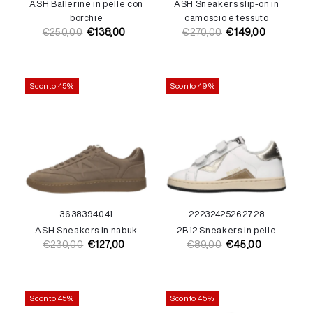
ASH Ballerine in pelle con
ASH Sneakers slip-on in
borchie
camoscio e tessuto
€250,00
€138,00
€270,00
€149,00
Prezzo
Prezzo
Prezzo
Prezzo
di
di
di
di
listino
vendita
listino
vendita
Sconto 45%
Sconto 49%
36
38
39
40
41
22
23
24
25
26
27
28
ASH Sneakers in nabuk
2B12 Sneakers in pelle
€230,00
€127,00
€89,00
€45,00
Prezzo
Prezzo
Prezzo
Prezzo
di
di
di
di
listino
vendita
listino
vendita
Sconto 45%
Sconto 45%