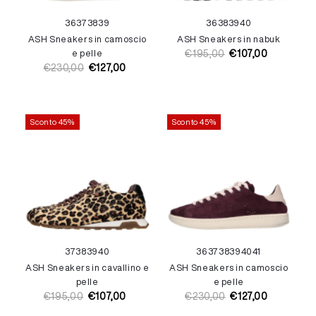
36
37
38
39
36
38
39
40
ASH Sneakers in camoscio
ASH Sneakers in nabuk
e pelle
€195,00
€107,00
Prezzo
Prezzo
€230,00
€127,00
Prezzo
Prezzo
di
di
di
di
listino
vendita
listino
vendita
Sconto 45%
Sconto 45%
37
38
39
40
36
37
38
39
40
41
ASH Sneakers in cavallino e
ASH Sneakers in camoscio
pelle
e pelle
€195,00
€107,00
€230,00
€127,00
Prezzo
Prezzo
Prezzo
Prezzo