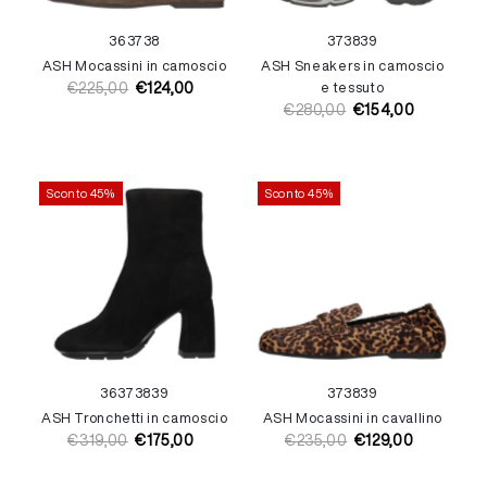
36
37
38
37
38
39
ASH Mocassini in camoscio
ASH Sneakers in camoscio
€225,00
€124,00
e tessuto
Prezzo
Prezzo
€280,00
€154,00
di
di
Prezzo
Prezzo
listino
vendita
di
di
listino
vendita
Sconto 45%
Sconto 45%
36
37
38
39
37
38
39
ASH Tronchetti in camoscio
ASH Mocassini in cavallino
€319,00
€175,00
€235,00
€129,00
Prezzo
Prezzo
Prezzo
Prezzo
di
di
di
di