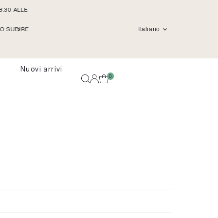
8:30 ALLE
ULTERIORE 30% DI SCONTO SUI NUOVI ARRIVI GIA' A
Lingua
RO SUBIRE
Italiano
Nuovi arrivi
0