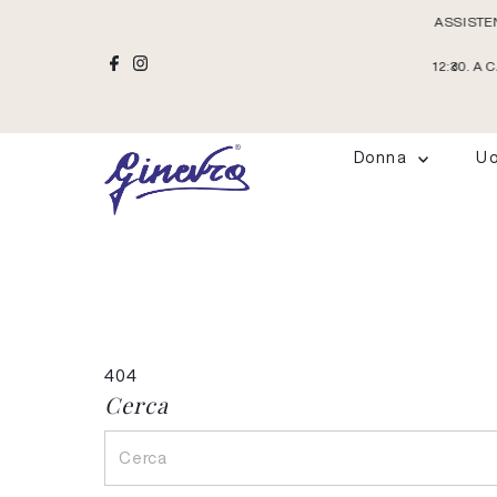
ASSISTEN
Vai direttamente ai contenuti
12:30. A
Donna
U
404
Cerca
Cerca